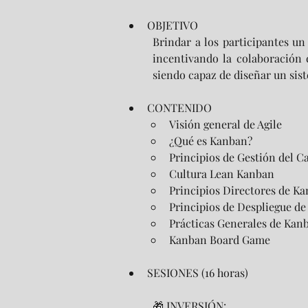
OBJETIVO
Brindar a los participantes un
incentivando la colaboración 
siendo capaz de diseñar un si
CONTENIDO
Visión general de Agile
¿Qué es Kanban?
Principios de Gestión del 
Cultura Lean Kanban
Principios Directores de K
Principios de Despliegue de
Prácticas Generales de Kan
Kanban Board Game
SESIONES (16 horas)
🎁 INVERSIÓN: