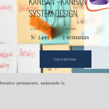
KANBAN - KANBAN
SYSTEM DESIGN
Costo
Duración
S/ 2499
2 semanas
Inscribirme
borativo permanente, mejorando la 