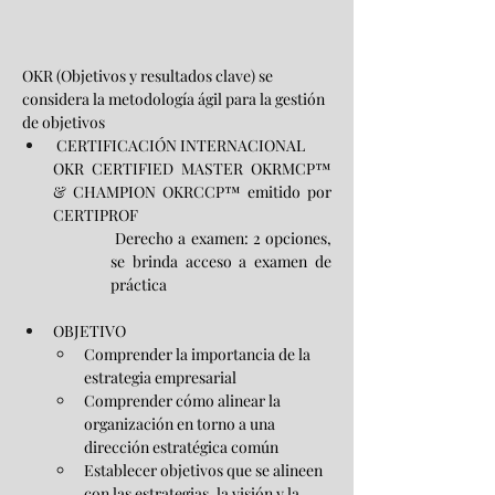
OKR (Objetivos y resultados clave) se 
considera la metodología ágil para la gestión 
de objetivos
 CERTIFICACIÓN INTERNACIONAL
OKR CERTIFIED MASTER OKRMCP™ 
& CHAMPION OKRCCP™ emitido por 
CERTIPROF
 Derecho a examen: 2 opciones, 
se brinda acceso a examen de 
práctica
OBJETIVO
Comprender la importancia de la 
estrategia empresarial
Comprender cómo alinear la 
organización en torno a una 
dirección estratégica común
Establecer objetivos que se alineen 
con las estrategias, la visión y la 