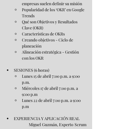
empresas suelen definir su misión
Popularidad de los ‘OKR’ en Google 
Trends
Qué son Objetivos y Resultados 
Clave (OKR)
Características de OKRs
Creando objetivos - Ciclo de 
planeación
Alineación estratégica - Gestión 
con los OKR
SESIONES (6 horas)
Lunes 15 de abril 7:00 p.m. a 9:00 
p.m.
Miércoles 17 de abril 7:00 p.m. a 
9:00 p.m
Lunes 22 de abril 7:00 p.m. a 9:00 
p.m
EXPERIENCIA Y APLICACIÓN REAL
Miguel Guzmán, Experto Scrum 